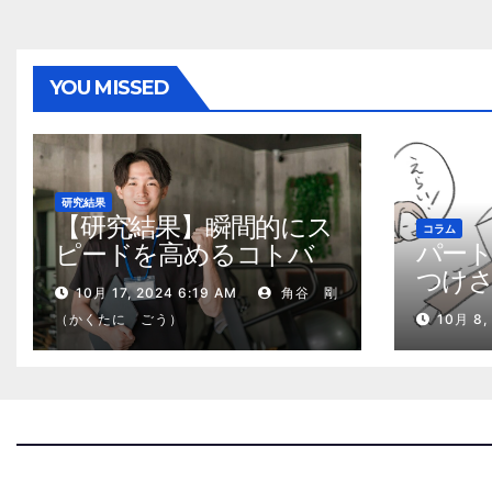
YOU MISSED
研究結果
【研究結果】瞬間的にス
コラム
パー
ピードを高めるコトバ
つけ
の威力
10月 17, 2024 6:19 AM
角谷 剛
る、
（かくたに ごう）
10月 8,
2kg