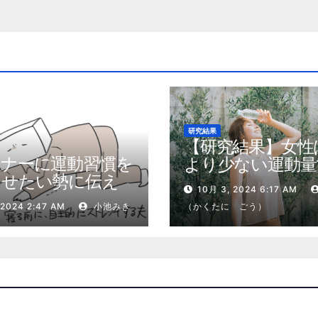
研究結果
【研究結果】女性
トナーに運動習慣を
より少ない運動量
させたい勢に伝え
健康効果を得る
10月 3, 2024 6:17 AM
私が夫の筋肉量を
 2024 2:47 AM
小池みき
（かくたに ごう）
増やした5ステップ