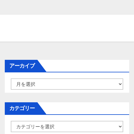
アーカイブ
ア
ー
カ
イ
カテゴリー
ブ
カ
テ