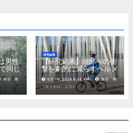
研究結果
は男性
【研究結果】頭部への衝
で同じ
撃を劇的に減らすヘルメ
ット内部パッド
角谷 剛
9月 19, 2024 6:14 AM
角谷 剛
（かくたに ごう）