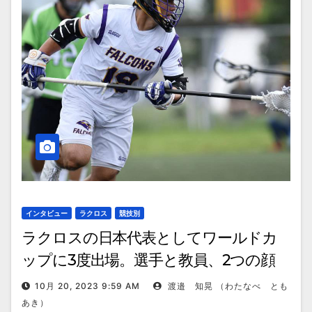
インタビュー
ラクロス
競技別
ラクロスの日本代表としてワールドカ
ップに3度出場。選手と教員、2つの顔
を持つ水田裕樹選手が競技を続ける理由
10月 20, 2023 9:59 AM
渡邉 知晃 （わたなべ とも
あき）