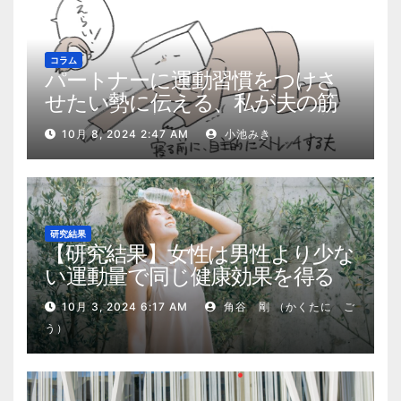
コラム
パートナーに運動習慣をつけさ
せたい勢に伝える、私が夫の筋
肉量を2kg増やした5ステップ
10月 8, 2024 2:47 AM
小池みき
研究結果
【研究結果】女性は男性より少な
い運動量で同じ健康効果を得る
10月 3, 2024 6:17 AM
角谷 剛 （かくたに ご
う）