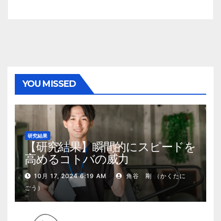
YOU MISSED
研究結果
【研究結果】瞬間的にスピードを
高めるコトバの威力
10月 17, 2024 6:19 AM
角谷 剛 （かくたに
ごう）