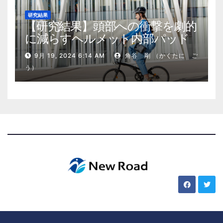
研究結果
【研究結果】頭部への衝撃を劇的
に減らすヘルメット内部パッド
9月 19, 2024 6:14 AM
角谷 剛 （かくたに ご
う）