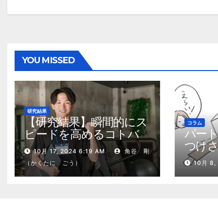
YOU MISSED
研究結果
【研究結果】瞬間的にス
コラム
パー
ピードを高めるコトバ
つけ
の威力
10月 17, 2024 6:19 AM
角谷 剛
る、
（かくたに ごう）
10月 8,
2kg