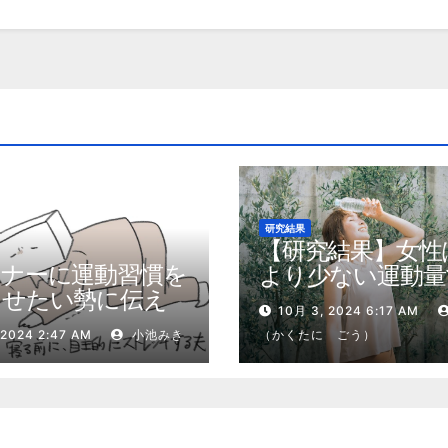
研究結果
【研究結果】女性
トナーに運動習慣を
より少ない運動量
させたい勢に伝え
健康効果を得る
10月 3, 2024 6:17 AM
私が夫の筋肉量を
 2024 2:47 AM
小池みき
（かくたに ごう）
増やした5ステップ