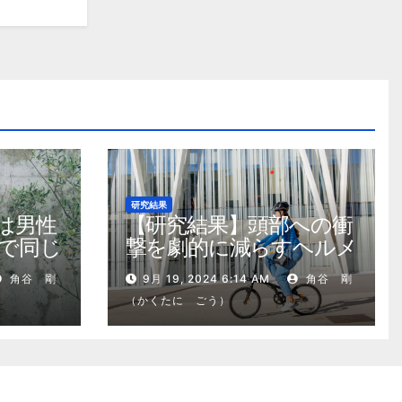
研究結果
は男性
【研究結果】頭部への衝
で同じ
撃を劇的に減らすヘルメ
ット内部パッド
角谷 剛
9月 19, 2024 6:14 AM
角谷 剛
（かくたに ごう）