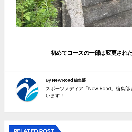
投
初めてコースの一部は変更された
稿
ナ
By
New Road 編集部
ビ
スポーツメディア「New Road」編
います！
ゲ
ー
シ
RELATED POST