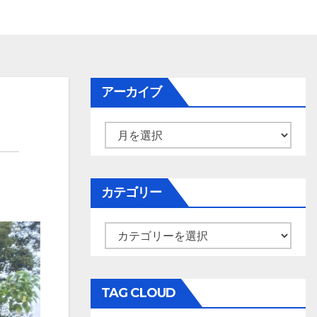
アーカイブ
ア
ー
カ
イ
カテゴリー
ブ
カ
テ
ゴ
リ
TAG CLOUD
ー