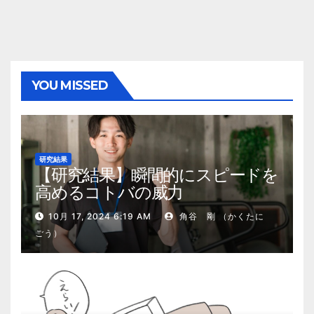
YOU MISSED
研究結果
【研究結果】瞬間的にスピードを
高めるコトバの威力
10月 17, 2024 6:19 AM
角谷 剛 （かくたに
ごう）