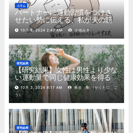
コラム
パートナーに運動習慣をつけさ
せたい勢に伝える、私が夫の筋
肉量を2kg増やした5ステップ
10月 8, 2024 2:47 AM
小池みき
研究結果
【研究結果】女性は男性より少な
い運動量で同じ健康効果を得る
10月 3, 2024 6:17 AM
角谷 剛 （かくたに ご
う）
研究結果