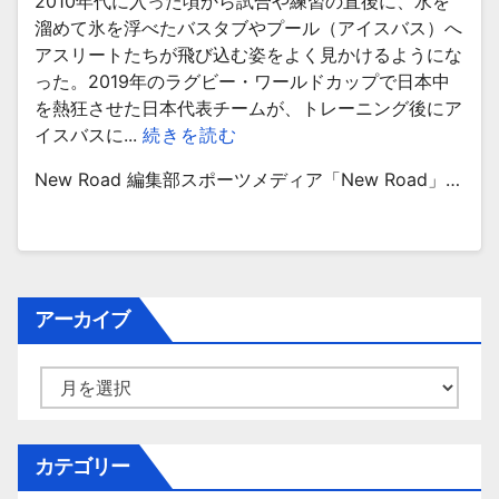
2010年代に入った頃から試合や練習の直後に、水を
溜めて氷を浮べたバスタブやプール（アイスバス）へ
アスリートたちが飛び込む姿をよく見かけるようにな
った。2019年のラグビー・ワールドカップで日本中
を熱狂させた日本代表チームが、トレーニング後にア
イスバスに...
続きを読む
New Road 編集部スポーツメディア「New Road」…
アーカイブ
ア
ー
カ
イ
カテゴリー
ブ