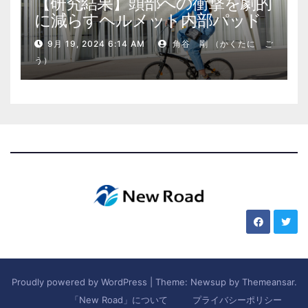
【研究結果】頭部への衝撃を劇的
に減らすヘルメット内部パッド
9月 19, 2024 6:14 AM
角谷 剛 （かくたに ご
う）
Proudly powered by WordPress
|
Theme: Newsup by
Themeansar
.
「New Road」について
プライバシーポリシー