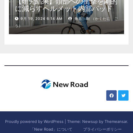
【研究結果】頭部への衝撃を劇的
に減らすヘルメット内部パッド
9月 19, 2024 6:14 AM
角谷 剛 （かくたに ご
う）
Proudly powered by WordPress
|
Theme: Newsup by
Themeansar
.
「New Road」について
プライバシーポリシー