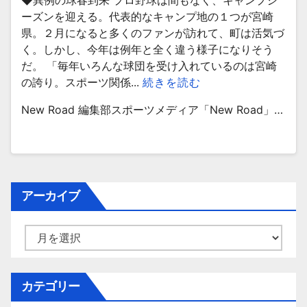
◆異例の球春到来 プロ野球は間もなく、キャンプシ
ーズンを迎える。代表的なキャンプ地の１つが宮崎
県。２月になると多くのファンが訪れて、町は活気づ
く。しかし、今年は例年と全く違う様子になりそう
だ。 「毎年いろんな球団を受け入れているのは宮崎
の誇り。スポーツ関係...
続きを読む
New Road 編集部スポーツメディア「New Road」…
アーカイブ
ア
ー
カ
イ
カテゴリー
ブ