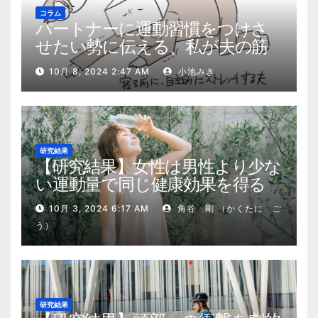
コラム
パートナーに運動習慣をつけさ
せたい勢に伝える、私が夫の筋
肉量を2kg増やした5ステップ
10月 8, 2024 2:47 AM
小池みき
研究結果
【研究結果】女性は男性より少な
い運動量で同じ健康効果を得る
10月 3, 2024 6:17 AM
角谷 剛 （かくたに ご
う）
研究結果