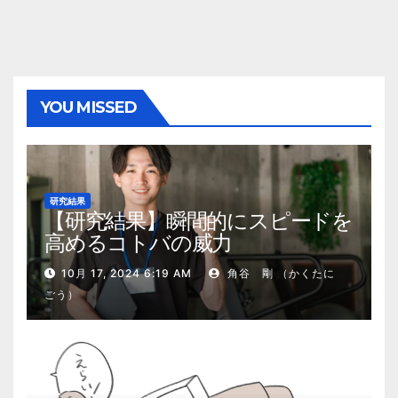
YOU MISSED
研究結果
【研究結果】瞬間的にスピードを
高めるコトバの威力
10月 17, 2024 6:19 AM
角谷 剛 （かくたに
ごう）