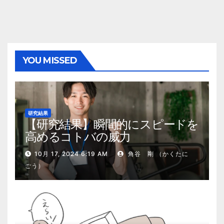
YOU MISSED
研究結果
【研究結果】瞬間的にスピードを
高めるコトバの威力
10月 17, 2024 6:19 AM
角谷 剛 （かくたに
ごう）