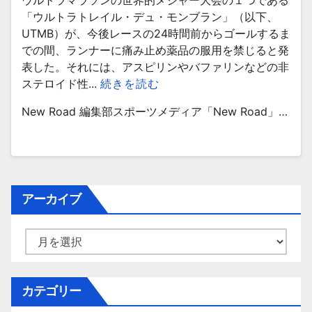
ウルトラマラソンの世界的メジャー大会の１つである
「ウルトラトレイル・デュ・モンブラン」（以下、
UTMB）が、今後レースの24時間前からゴールするま
での間、ランナーに痛み止め薬品の服用を禁じると発
表した。それには、アスピリンやバファリンなどの非
ステロイド性...
続きを読む
New Road 編集部スポーツメディア「New Road」…
アーカイブ
ア
ー
カ
イ
カテゴリー
ブ