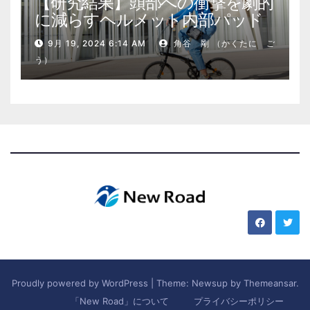
【研究結果】頭部への衝撃を劇的
に減らすヘルメット内部パッド
9月 19, 2024 6:14 AM
角谷 剛 （かくたに ご
う）
Proudly powered by WordPress
|
Theme: Newsup by
Themeansar
.
「New Road」について
プライバシーポリシー