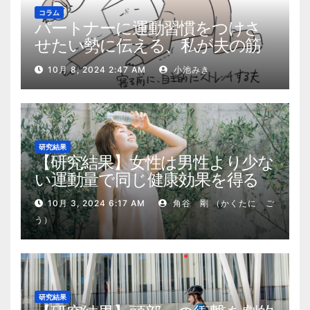
コラム
パートナーに運動習慣をつけさ
せたい勢に伝える、私が夫の筋
肉量を2kg増やした5ステップ
10月 8, 2024 2:47 AM
小池みき
研究結果
【研究結果】女性は男性より少な
い運動量で同じ健康効果を得る
10月 3, 2024 6:17 AM
角谷 剛 （かくたに ご
う）
研究結果