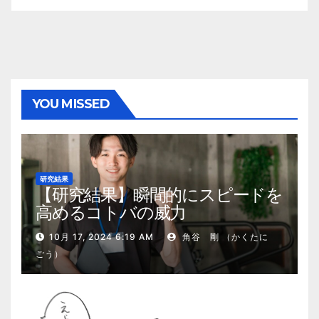
YOU MISSED
研究結果
【研究結果】瞬間的にスピードを
高めるコトバの威力
10月 17, 2024 6:19 AM
角谷 剛 （かくたに
ごう）