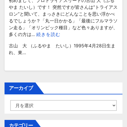
初めまして、プロトライアスリートの古山 大（ふる
やま たいし）です！ 突然ですが皆さんは“トライアス
ロン”と聞いて、まっさきにどんなことを思い浮かべ
るでしょうか？「丸一日かかる」「最後にフルマラソ
ン走る」「オリンピック種目」など色々ありますが、
多くの方は...
続きを読む
古山 大 （ふるやま たいし）1995年4月28日生ま
れ、東…
アーカイブ
ア
ー
カ
イ
カテゴリー