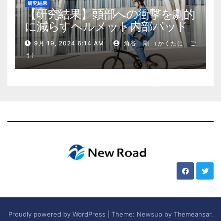
研究結果
【研究結果】頭部への衝撃を劇的
に減らすヘルメット内部パッド
9月 19, 2024 6:14 AM
角谷 剛 （かくたに ご
う）
Proudly powered by WordPress
|
Theme: Newsup by
Themeansar
.