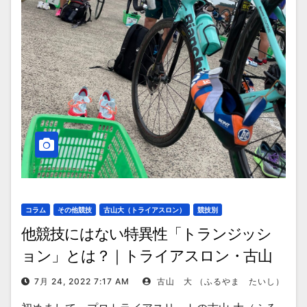
コラム
その他競技
古山大（トライアスロン）
競技別
他競技にはない特異性「トランジッシ
ョン」とは？｜トライアスロン・古山
大選手コラム
7月 24, 2022 7:17 AM
古山 大 （ふるやま たいし）