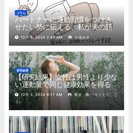
コラム
パートナーに運動習慣をつけさ
せたい勢に伝える、私が夫の筋
肉量を2kg増やした5ステップ
10月 8, 2024 2:47 AM
小池みき
研究結果
【研究結果】女性は男性より少な
い運動量で同じ健康効果を得る
10月 3, 2024 6:17 AM
角谷 剛 （かくたに ご
う）