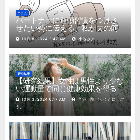
コラム
パートナーに運動習慣をつけさ
せたい勢に伝える、私が夫の筋
肉量を2kg増やした5ステップ
10月 8, 2024 2:47 AM
小池みき
研究結果
【研究結果】女性は男性より少な
い運動量で同じ健康効果を得る
10月 3, 2024 6:17 AM
角谷 剛 （かくたに ご
う）