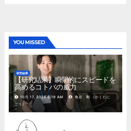
YOU MISSED
研究結果
【研究結果】瞬間的にスピードを
高めるコトバの威力
10月 17, 2024 6:19 AM
角谷 剛 （かくたに
ごう）