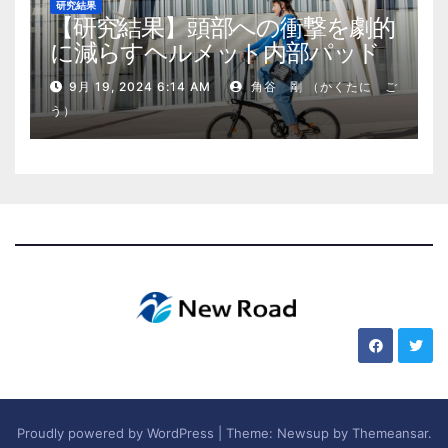
研究結果
【研究結果】頭部への衝撃を劇的
に減らすヘルメット内部パッド
9月 19, 2024 6:14 AM
角谷 剛 （かくたに ご
う）
Proudly powered by WordPress
|
Theme: Newsup by
Themeansar
.