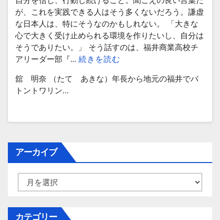
自分を信じ、行動し続けること。聞こえの良い言葉だ
が、これを実践できる人はそう多くないだろう。謙虚
な日本人は、特にそうなのかもしれない。 「大きな
心で大きく受け止められる環境を作りたいし、自分は
そうでありたい。」 そう話すのは、福井商業高校チ
アリーダー部『...
続きを読む
舘 明奈 （たて あきな）年長から地元の福井でバ
トントワリン…
アーカイブ
ア
ー
カ
イ
カテゴリー