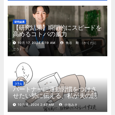
研究結果
【研究結果】瞬間的にスピードを
高めるコトバの威力
10月 17, 2024 6:19 AM
角谷 剛 （かくたに
ごう）
コラム
パートナーに運動習慣をつけさ
せたい勢に伝える、私が夫の筋
肉量を2kg増やした5ステップ
10月 8, 2024 2:47 AM
小池みき