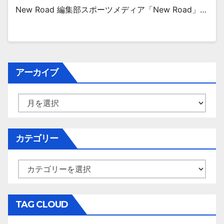
New Road 編集部スポーツメディア「New Road」…
アーカイブ
ア
ー
カ
イ
カテゴリー
ブ
カ
テ
ゴ
リ
TAG CLOUD
ー