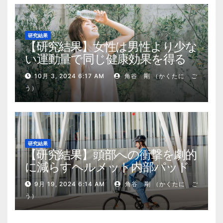
研究結果
【研究結果】女性は男性より少な
い運動量で同じ健康効果を得る
10月 3, 2024 6:17 AM
角谷 剛 （かくたに ご
う）
研究結果
【研究結果】頭部への衝撃を劇的
に減らすヘルメット内部パッド
9月 19, 2024 6:14 AM
角谷 剛 （かくたに ご
う）