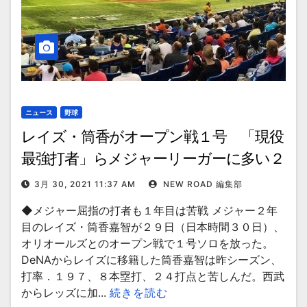
ニュース
野球
レイズ・筒香がオープン戦１号 「現役
最強打者」らメジャーリーガーに多い２
年目の飛躍
3月 30, 2021 11:37 AM
NEW ROAD 編集部
◆メジャー屈指の打者も１年目は苦戦 メジャー２年
目のレイズ・筒香嘉智が２９日（日本時間３０日）、
オリオールズとのオープン戦で１号ソロを放った。
DeNAからレイズに移籍した筒香嘉智は昨シーズン、
打率．１９７、８本塁打、２４打点と苦しんだ。西武
からレッズに加...
続きを読む