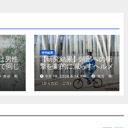
研究結果
は男性
【研究結果】頭部への衝
で同じ
撃を劇的に減らすヘルメ
ット内部パッド
角谷 剛
9月 19, 2024 6:14 AM
角谷 剛
（かくたに ごう）