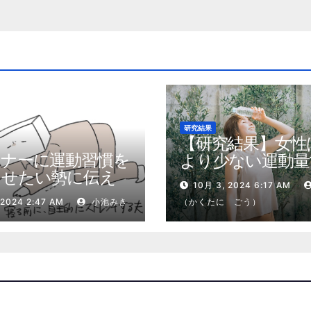
研究結果
【研究結果】女性
トナーに運動習慣を
より少ない運動量
させたい勢に伝え
健康効果を得る
10月 3, 2024 6:17 AM
私が夫の筋肉量を
 2024 2:47 AM
小池みき
（かくたに ごう）
増やした5ステップ