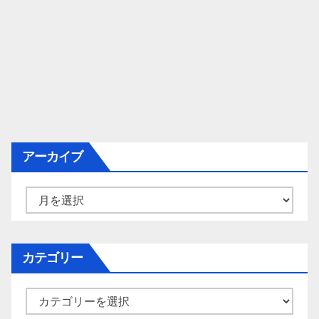
アーカイブ
ア
ー
カ
イ
カテゴリー
ブ
カ
テ