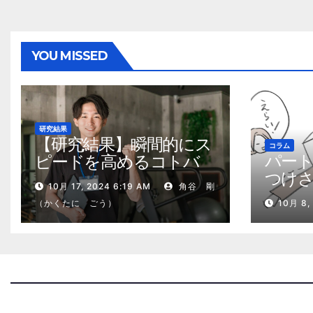
YOU MISSED
研究結果
【研究結果】瞬間的にス
コラム
パー
ピードを高めるコトバ
つけ
の威力
10月 17, 2024 6:19 AM
角谷 剛
る、
（かくたに ごう）
10月 8,
2kg