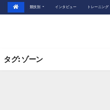
Skip
競技別
インタビュー
トレーニング
to
content
タグ:
ゾーン