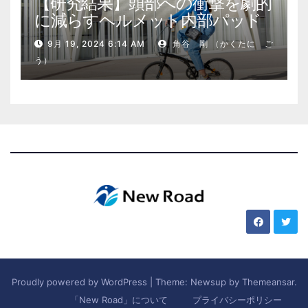
【研究結果】頭部への衝撃を劇的
に減らすヘルメット内部パッド
9月 19, 2024 6:14 AM
角谷 剛 （かくたに ご
う）
Proudly powered by WordPress
|
Theme: Newsup by
Themeansar
.
「New Road」について
プライバシーポリシー