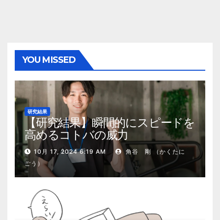
YOU MISSED
研究結果
【研究結果】瞬間的にスピードを
高めるコトバの威力
10月 17, 2024 6:19 AM
角谷 剛 （かくたに
ごう）