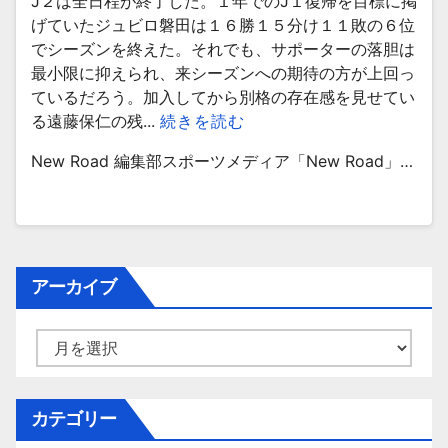
J２は全日程が終了した。１年でのJ１復帰を目標に掲
げていたジュビロ磐田は１６勝１５分け１１敗の６位
でシーズンを終えた。それでも、サポーターの落胆は
最小限に抑えられ、来シーズンへの期待の方が上回っ
ているだろう。加入してから別格の存在感を見せてい
る遠藤保仁の残...
続きを読む
New Road 編集部スポーツメディア「New Road」…
アーカイブ
ア
ー
カ
イ
カテゴリー
ブ