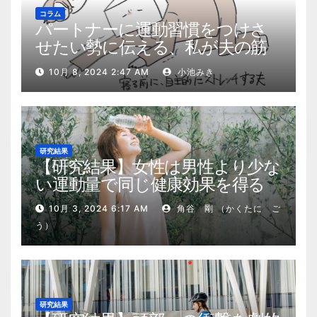
コラム
パートナーに運動習慣をつけさ
せたい勢に伝える、私が夫の筋
肉量を2kg増やした5ステップ
10月 8, 2024 2:47 AM
小池みき
研究結果
【研究結果】女性は男性より少な
い運動量で同じ健康効果を得る
10月 3, 2024 6:17 AM
角谷 剛 （かくたに ご
う）
研究結果