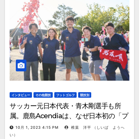
インタビュー
その他競技
フットゴルフ
競技別
サッカー元日本代表・青木剛選手も所
属。鹿島Acendiaは、なぜ日本初の「プ
ロフットゴルフクラブ」を目指したの
10月 1, 2023 4:15 PM
椎葉 洋平 （しいば ようへ
か
い）