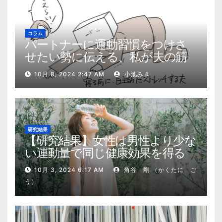
コラム
パートナーに運動習慣をつけさ
せたい勢に伝える、私が夫の筋
肉量を2kg増やした5ステップ
10月 8, 2024 2:47 AM
小池みき
研究結果
【研究結果】女性は男性より少な
い運動量で同じ健康効果を得る
10月 3, 2024 6:17 AM
角谷 剛 （かくたに ご
う）