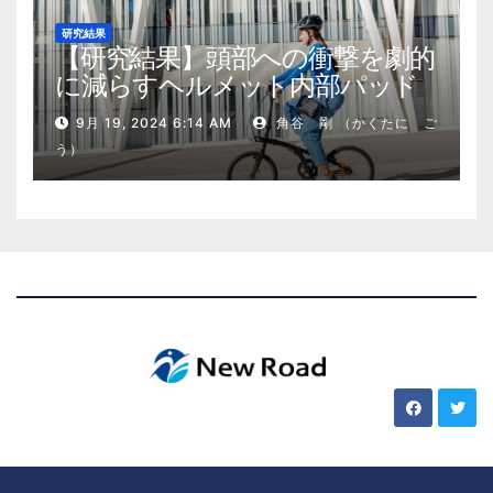
研究結果
【研究結果】頭部への衝撃を劇的
に減らすヘルメット内部パッド
9月 19, 2024 6:14 AM
角谷 剛 （かくたに ご
う）