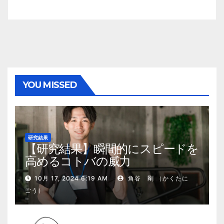
YOU MISSED
研究結果
【研究結果】瞬間的にスピードを
高めるコトバの威力
10月 17, 2024 6:19 AM
角谷 剛 （かくたに
ごう）