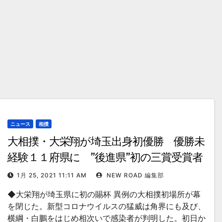
ニュース
相撲
大相撲・大栄翔が埼玉出身初優勝 優勝未
経験１１府県に ”後進県”初の三賞受賞者
1月 25, 2021 11:11 AM
NEW ROAD 編集部
◆大栄翔が埼玉県に初の賜杯 異例の大相撲初場所が幕
を閉じた。新型コロナウイルスの猛威は角界にも及び、
横綱・白鵬をはじめ相次いで感染者が判明した。初日か