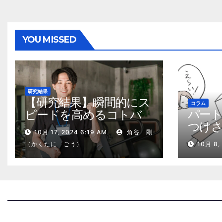
YOU MISSED
研究結果
【研究結果】瞬間的にス
コラム
パー
ピードを高めるコトバ
つけ
の威力
10月 17, 2024 6:19 AM
角谷 剛
る、
（かくたに ごう）
10月 8,
2kg