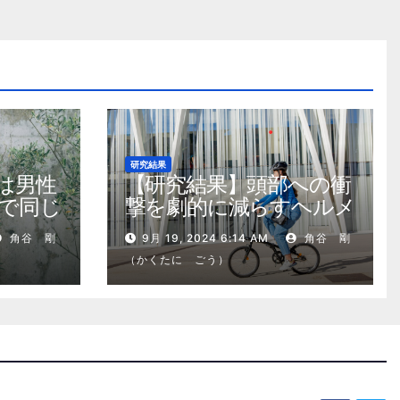
研究結果
は男性
【研究結果】頭部への衝
で同じ
撃を劇的に減らすヘルメ
ット内部パッド
角谷 剛
9月 19, 2024 6:14 AM
角谷 剛
（かくたに ごう）