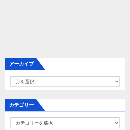
アーカイブ
ア
ー
カ
イ
カテゴリー
ブ
カ
テ