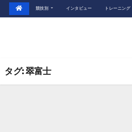
Skip
競技別
インタビュー
トレーニング
to
content
タグ:
翠富士