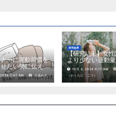
研究結果
【研究結果】女性
トナーに運動習慣を
より少ない運動量
させたい勢に伝え
健康効果を得る
10月 3, 2024 6:17 AM
私が夫の筋肉量を
 2024 2:47 AM
小池みき
（かくたに ごう）
増やした5ステップ