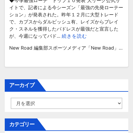
◆今季最強ローテ トップ１０発表 大リーグ公式サ
イトで、記者による今シーズン「最強の先発ローテー
ション」が発表された。昨年１２月に大型トレード
で、カブスからダルビッシュ有、レイズからブレイ
ク・スネルを獲得したパドレスが最強だと宣言した
が、今週になってパド...
続きを読む
New Road 編集部スポーツメディア「New Road」…
アーカイブ
ア
ー
カ
イ
カテゴリー
ブ