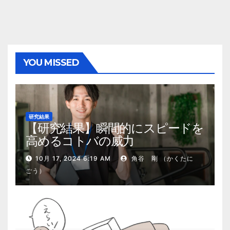
YOU MISSED
研究結果
【研究結果】瞬間的にスピードを
高めるコトバの威力
10月 17, 2024 6:19 AM
角谷 剛 （かくたに
ごう）