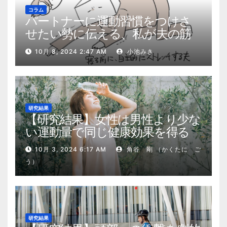
コラム
パートナーに運動習慣をつけさ
せたい勢に伝える、私が夫の筋
肉量を2kg増やした5ステップ
10月 8, 2024 2:47 AM
小池みき
研究結果
【研究結果】女性は男性より少な
い運動量で同じ健康効果を得る
10月 3, 2024 6:17 AM
角谷 剛 （かくたに ご
う）
研究結果