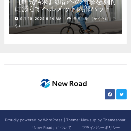
【研究結果】頭部への衝撃を劇的
に減らすヘルメット内部パッド
9月 19, 2024 6:14 AM
角谷 剛 （かくたに ご
う）
Proudly powered by WordPress
|
Theme: Newsup by
Themeansar
.
「New Road」について
プライバシーポリシー