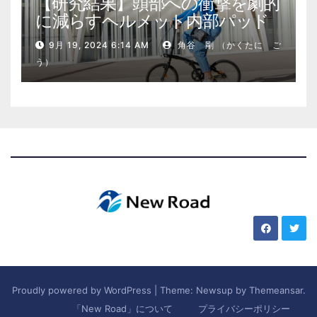
【研究結果】頭部への衝撃を劇的
に減らすヘルメット内部パッド
9月 19, 2024 6:14 AM
角谷 剛 （かくたに ご
う）
Proudly powered by WordPress
|
Theme: Newsup by
Themeansar
.
「New Road」について
プライバシーポリシー