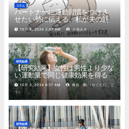
コラム
パートナーに運動習慣をつけさ
せたい勢に伝える、私が夫の筋
肉量を2kg増やした5ステップ
10月 8, 2024 2:47 AM
小池みき
研究結果
【研究結果】女性は男性より少な
い運動量で同じ健康効果を得る
10月 3, 2024 6:17 AM
角谷 剛 （かくたに ご
う）
研究結果