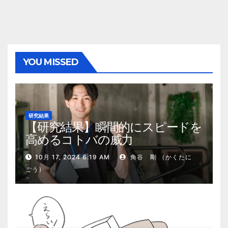
YOU MISSED
研究結果
【研究結果】瞬間的にスピードを
高めるコトバの威力
10月 17, 2024 6:19 AM
角谷 剛 （かくたに
ごう）