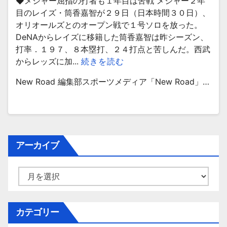
◆メジャー屈指の打者も１年目は苦戦 メジャー２年
目のレイズ・筒香嘉智が２９日（日本時間３０日）、
オリオールズとのオープン戦で１号ソロを放った。
DeNAからレイズに移籍した筒香嘉智は昨シーズン、
打率．１９７、８本塁打、２４打点と苦しんだ。西武
からレッズに加...
続きを読む
New Road 編集部スポーツメディア「New Road」…
アーカイブ
ア
ー
カ
イ
カテゴリー
ブ